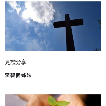
見證分享
李碧茵姊妹