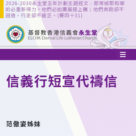
2026-2030永生堂五年計劃主題經文﹕那等候耶和華
的必重新得力。他們必如鷹展翅上騰；他們奔跑卻不
困倦，行走卻不疲乏。(賽四十31)
信義行短宣代禱信
范傲姿姊妹