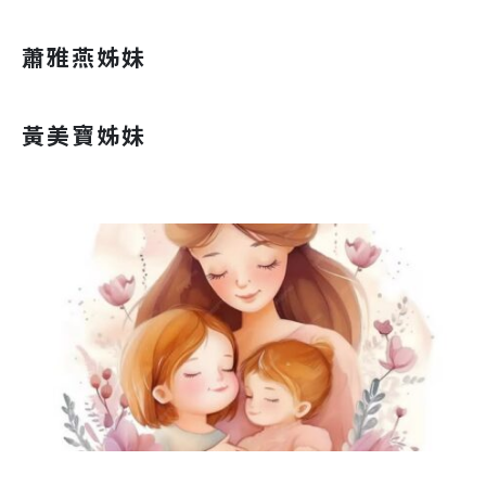
蕭雅燕姊妹
黃美寶姊妹