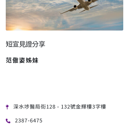
短宣見證分享
范傲姿姊妹
深水埗醫局街128 - 132號金輝樓3字樓
2387-6475