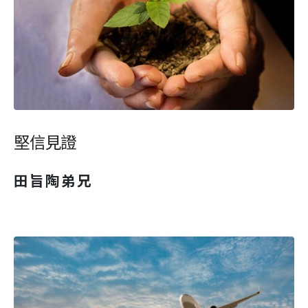
堅信見證
田旨陶弟兄