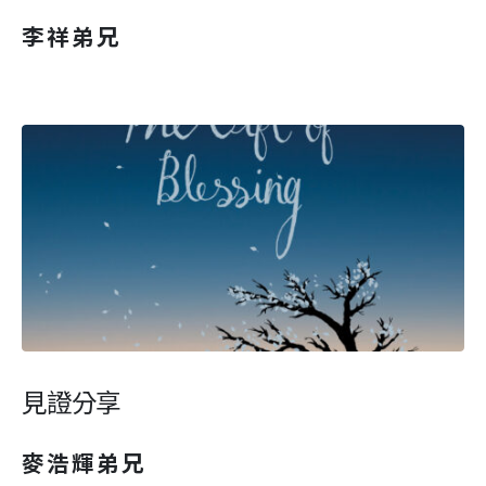
李祥弟兄
見證分享
麥浩輝弟兄