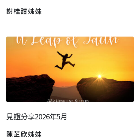
謝桂甜姊妹
見證分享2026年5月
陳芷欣姊妹