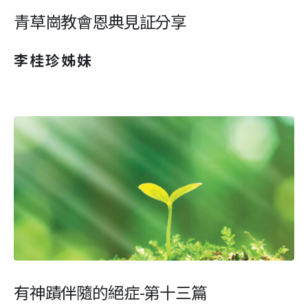
青草崗教會恩典見証分享
李桂珍姊妹
有神蹟伴隨的絕症-第十三篇