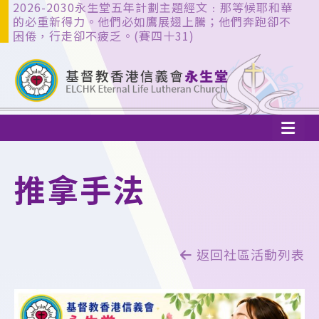
2026-2030永生堂五年計劃主題經文﹕那等候耶和華
的必重新得力。他們必如鷹展翅上騰；他們奔跑卻不
困倦，行走卻不疲乏。(賽四十31)
推拿手法
返回社區活動列表