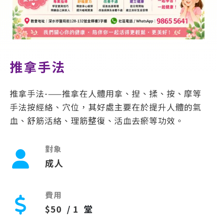
推拿手法
推拿手法-——推拿在人體用拿、揑、揉、按、摩等
手法按經絡、穴位，其好處主要在於提升人體的氣
血、舒筋活絡、理筋整復、活血去瘀等功效。
對象
成人
費用
$50
/
1
堂