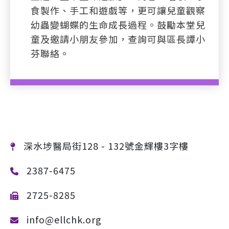
食製作、手工和遊戲等，更可讓兒童觀察
幼蟲變蝴蝶的生命成長過程。鼓勵本堂兒
童及邀請小朋友參加，查詢可與區長譚小
芬聯絡。
深水埗醫局街128 - 132號金輝樓3字樓
2387-6475
2725-8285
info@ellchk.org