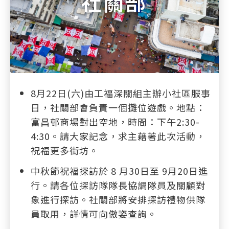
社關部
8月22日(六)由工福深關組主辦小社區服事
日，社關部會負責一個攤位遊戲。地點：
富昌邨商場對出空地，時間：下午2:30-
4:30。請大家記念，求主藉著此次活動，
祝福更多街坊。
中秋節祝福探訪於 8 月30日至 9月20日進
行。請各位探訪隊隊長協調隊員及關顧對
象進行探訪。社關部將安排探訪禮物供隊
員取用，詳情可向傲姿查詢。