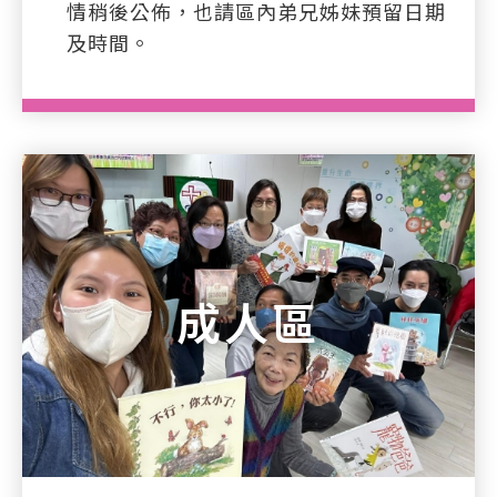
情稍後公佈，也請區內弟兄姊妹預留日期
及時間。
成人區