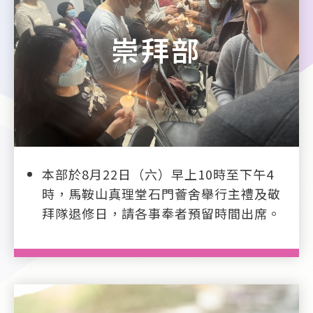
崇拜部
本部於8月22日（六）早上10時至下午4
時，馬鞍山真理堂石門薈舍舉行主禮及敬
拜隊退修日，請各事奉者預留時間出席。