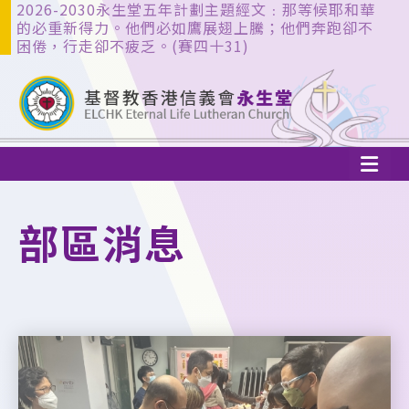
2026-2030永生堂五年計劃主題經文﹕那等候耶和華
的必重新得力。他們必如鷹展翅上騰；他們奔跑卻不
困倦，行走卻不疲乏。(賽四十31)
部區消息