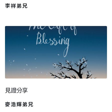
李祥弟兄
見證分享
麥浩輝弟兄