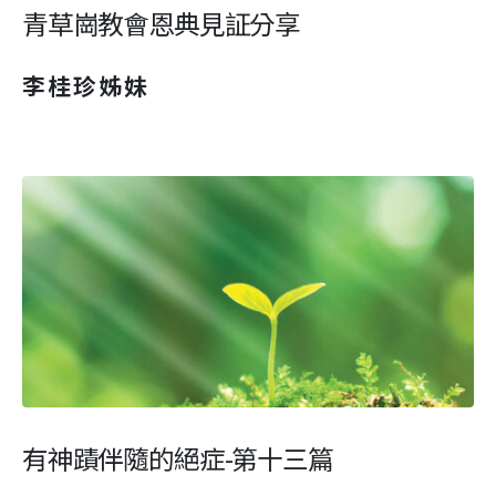
青草崗教會恩典見証分享
李桂珍姊妹
有神蹟伴隨的絕症-第十三篇