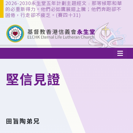
2026-2030永生堂五年計劃主題經文﹕那等候耶和華
的必重新得力。他們必如鷹展翅上騰；他們奔跑卻不
困倦，行走卻不疲乏。(賽四十31)
堅信見證
田旨陶弟兄