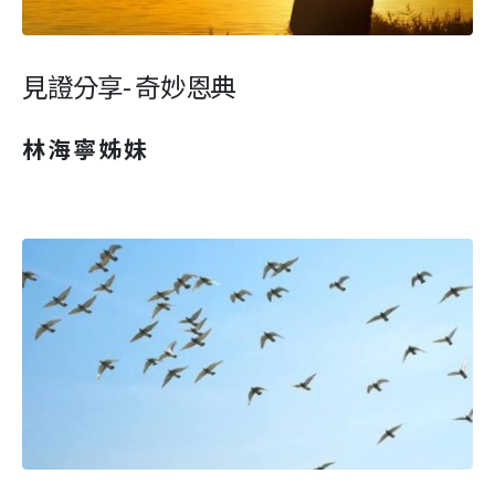
見證分享- 奇妙恩典
林海寧姊妹