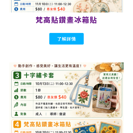
梵高貼鑽畫冰箱貼
了解詳情