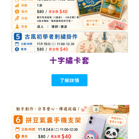
十字繡卡套
了解詳情