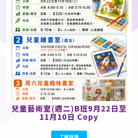
兒童藝術室(週二)B班9月22日至
11月10日 Copy
了解詳情