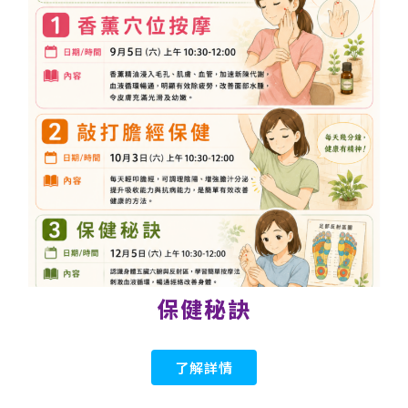
保健秘訣
了解詳情