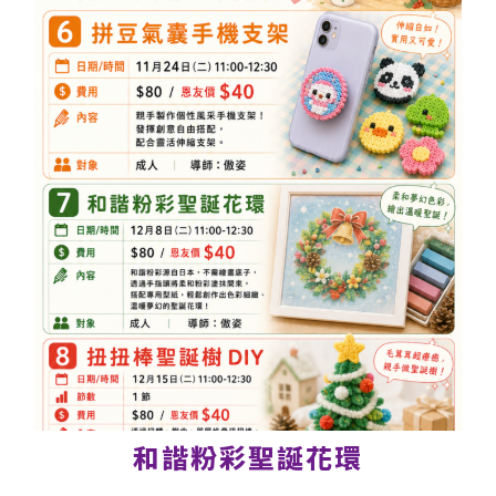
和諧粉彩聖誕花環