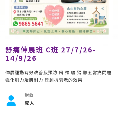
舒痛伸展班 C班 27/7/26-
14/9/26
伸展運動有效改善及預防 肩 頸 腰 臂 膝五常痛問題
強化肌力及肌耐力 達到抗衰老的效果
對象
成人