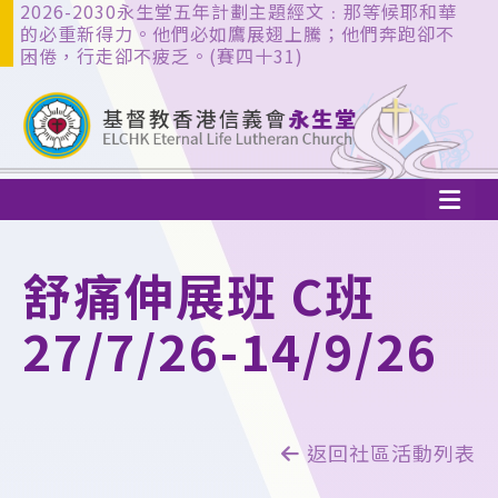
2026-2030永生堂五年計劃主題經文﹕那等候耶和華
的必重新得力。他們必如鷹展翅上騰；他們奔跑卻不
困倦，行走卻不疲乏。(賽四十31)
舒痛伸展班 C班
27/7/26-14/9/26
返回社區活動列表