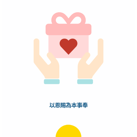
以恩賜為本事奉