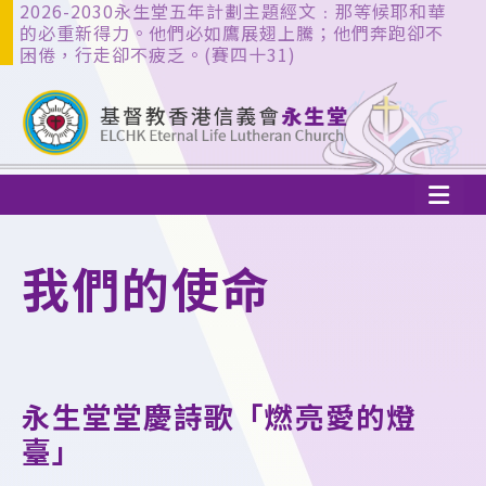
2026-2030永生堂五年計劃主題經文﹕那等候耶和華
的必重新得力。他們必如鷹展翅上騰；他們奔跑卻不
困倦，行走卻不疲乏。(賽四十31)
我們的使命
永生堂堂慶詩歌「燃亮愛的燈
臺」