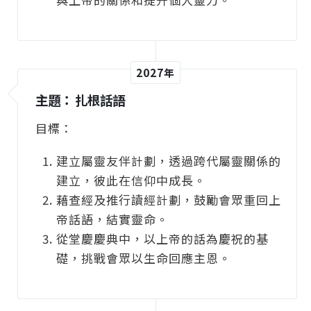
2027年
主題： 扎根話語
目標：
建立屬靈友伴計劃，透過跨代屬靈關係的
建立，彼此在信仰中成長。
藉查經及推行讀經計劃，鼓勵會眾重回上
帝話語，結實靈命。
從堂慶慶典中，以上帝的話為慶祝的基
礎，挑戰會眾以生命回應主恩。