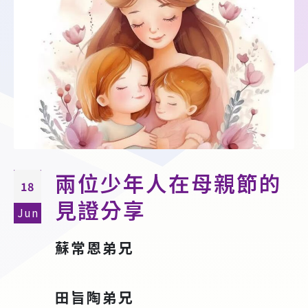
兩位少年人在母親節的
18
見證分享
Jun
蘇常恩弟兄
田旨陶弟兄