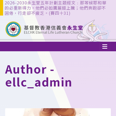
2026-2030永生堂五年計劃主題經文﹕那等候耶和華
的必重新得力。他們必如鷹展翅上騰；他們奔跑卻不
困倦，行走卻不疲乏。(賽四十31)
Author -
ellc_admin